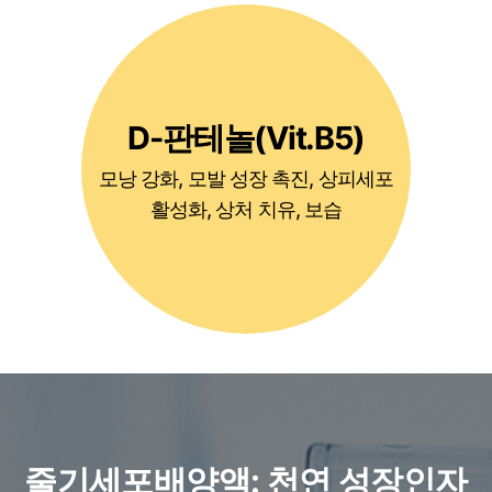
D-판테놀(Vit.B5)
모낭 강화, 모발 성장 촉진, 상피세포
활성화, 상처 치유, 보습
줄기세포배양액: 천연 성장인자