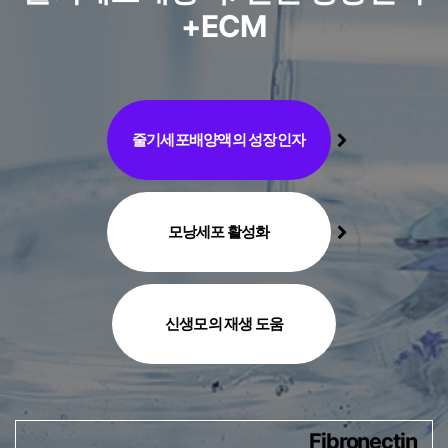
+ECM
줄기세포배양액의 성장인자
모낭세포 활성화
신생모의 재생 도움
Fibronectin