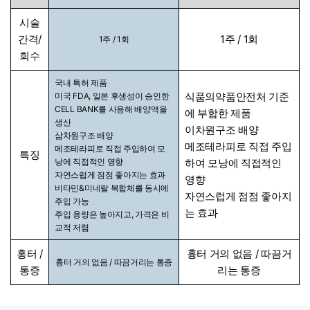
시술
간격/
1주 / 1회
1주 / 1회
회수
국내 특허 제품
식품의약품안전처 기준
미국 FDA, 일본 후생성이 승인한
CELL BANK를 사용해 배양액을
에 부합한 제품
생산
이차원구조 배양
삼차원구조 배양
메조테라피로 직접 주입
메조테라피로 직접 주입하여 모
특징
낭에 직접적인 영향
하여 모낭에 직접적인
자연스럽게 점점 좋아지는 효과
영향
비타민&미네랄 복합체를 동시에
자연스럽게 점점 좋아지
주입 가능
는 효과
주입 용량은 높아지고, 가격은 비
교적 저렴
홍터 /
흉터 거의 없음 / 따끔거
흉터 거의 없음 / 따끔거리는 통증
통증
리는 통증