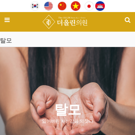
기
메뉴
탈모
탈모
잃어버린 자신감을 되찾다