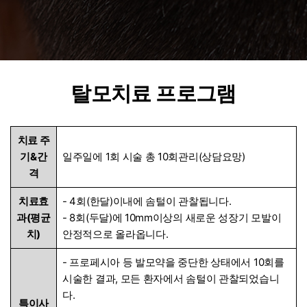
탈모치료 프로그램
치료 주
기&간
일주일에 1회 시술 총 10회관리(상담요망)
격
치료효
- 4회(한달)이내에 솜털이 관찰됩니다.
과(평균
- 8회(두달)에 10mm이상의 새로운 성장기 모발이
치)
안정적으로 올라옵니다.
- 프로페시아 등 발모약을 중단한 상태에서 10회를
시술한 결과, 모든 환자에서 솜털이 관찰되었습니
다.
특이사