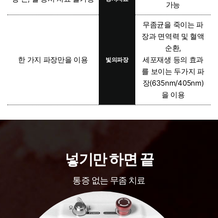
가능
무좀균을 죽이는 파
장과 면역력 및 혈액
순환,
한 가지 파장만을 이용
세포재생 등의 효과
빛의파장
를 보이는 두가지 파
장(635nm/405nm)
을 이용
넣기만 하면 끝
통증 없는 무좀 치료