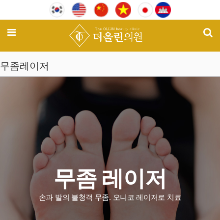
기
메뉴
무좀레이저
무좀 레이저
손과 발의 불청객 무좀. 오니코 레이저로 치료