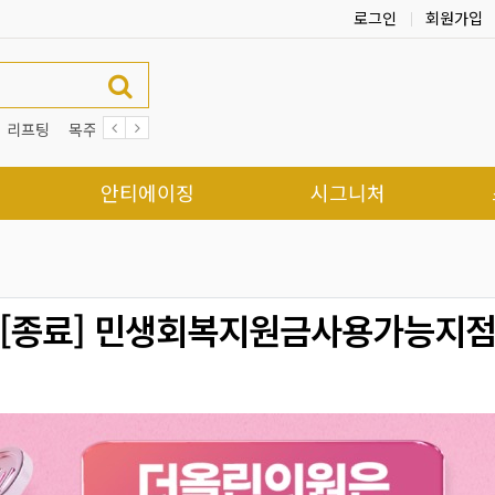
로그인
회원가입
리프팅
목주름
여드름
빠샤 리프팅
제모
쥐젖
안티에이징
시그니처
[종료] 민생회복지원금사용가능지