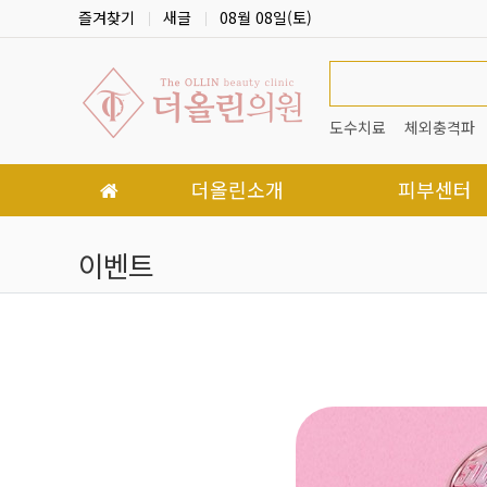
상단 네비
즐겨찾기
새글
08월 08일(토)
도수치료
체외충격파
메인 메뉴
더올린소개
피부센터
이벤트