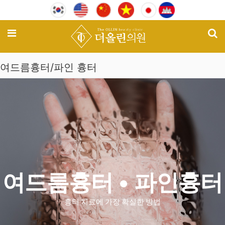
기
메뉴
여드름흉터/파인 흉터
여드름흉터 • 파인흉터
흉터 치료에 가장 확실한 방법