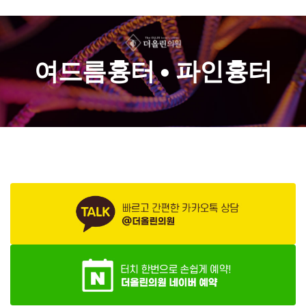
여드름흉터 • 파인흉터