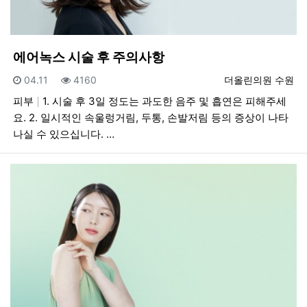
에어녹스 시술 후 주의사항
등록일
조회
등록자
04.11
4160
더올린의원 수원
피부
1. 시술 후 3일 정도는 과도한 음주 및 흡연은 피해주세
요. 2. 일시적인 속울렁거림, 두통, 손발저림 등의 증상이 나타
나실 수 있으십니다. …