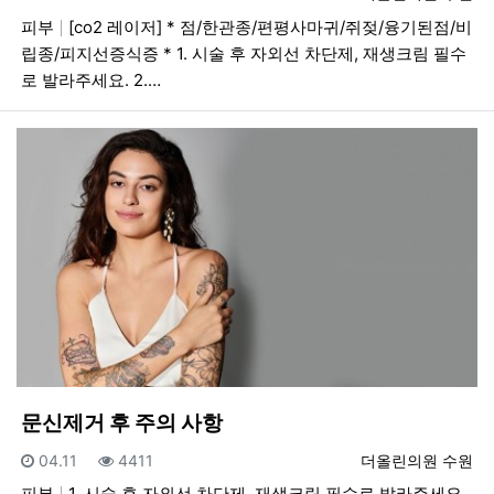
피부
[co2 레이저] * 점/한관종/편평사마귀/쥐젖/융기된점/비
립종/피지선증식증 * 1. 시술 후 자외선 차단제, 재생크림 필수
로 발라주세요. 2.…
문신제거 후 주의 사항
등록일
조회
등록자
04.11
4411
더올린의원 수원
피부
1. 시술 후 자외선 차단제, 재생크림 필수로 발라주세요 .