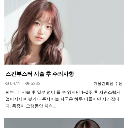
스킨부스터 시술 후 주의사항
등록일
조회
등록자
04.11
5263
더올린의원 수원
피부
1. 시술 후 일부 멍이 들 수 있지만 1~2주 후 자연스럽게
없어지시며 붓기나 주사바늘 자국은 하루 이틀이면 사라집니
다. 통증이 오랫동안 지속…