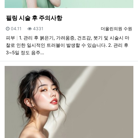
필링 시술 후 주의사항
등록일
조회
등록자
04.11
4331
더올린의원 수원
피부
1. 관리 후 붉은기, 가려움증, 건조감, 붓기 및 시술시 마
찰로 인한 일시적인 트러블이 발생할 수 있습니다. 2. 관리 후
3~5일 정도 음주…