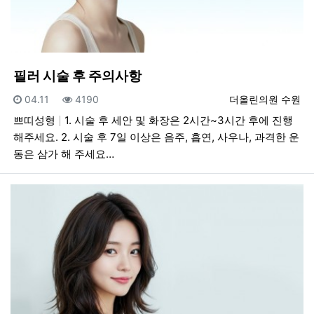
필러 시술 후 주의사항
등록일
조회
등록자
04.11
4190
더올린의원 수원
쁘띠성형
1. 시술 후 세안 및 화장은 2시간~3시간 후에 진행
해주세요. 2. 시술 후 7일 이상은 음주, 흡연, 사우나, 과격한 운
동은 삼가 해 주세요…