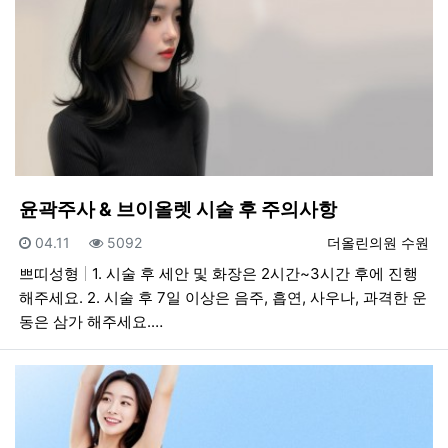
윤곽주사 & 브이올렛 시술 후 주의사항
등록일
조회
등록자
04.11
5092
더올린의원 수원
쁘띠성형
1. 시술 후 세안 및 화장은 2시간~3시간 후에 진행
해주세요. 2. 시술 후 7일 이상은 음주, 흡연, 사우나, 과격한 운
동은 삼가 해주세요.…