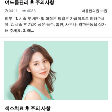
여드름관리 후 주의사항
등록일
조회
등록자
04.11
4083
더올린의원 수원
피부
1. 시술 후 세안 및 화장은 당일은 가급적으로 피해주세
요. 2. 시술 후 7일이상은 음주, 흡연, 사우나, 격한운동을 삼가
해 주세요. 3. 레…
색소치료 후 주의 사항