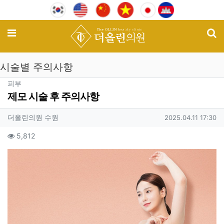
기
메뉴
시술별 주의사항
분류
피부
제모 시술 후 주의사항
작성자 정보
작성
작성일
더올린의원 수원
2025.04.11 17:30
컨텐츠 정보
조회
5,812
본문