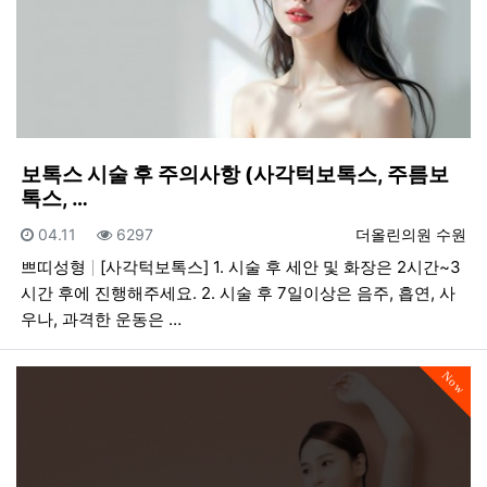
보톡스 시술 후 주의사항 (사각턱보톡스, 주름보
톡스, …
등록일
조회
등록자
04.11
6297
더올린의원 수원
쁘띠성형
[사각턱보톡스] 1. 시술 후 세안 및 화장은 2시간~3
시간 후에 진행해주세요. 2. 시술 후 7일이상은 음주, 흡연, 사
우나, 과격한 운동은 …
Now