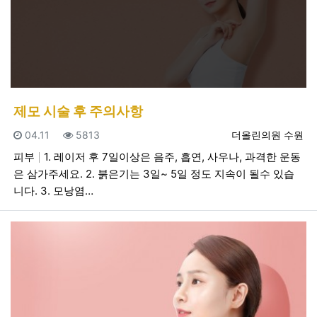
제모 시술 후 주의사항
등록일
조회
등록자
04.11
5813
더올린의원 수원
피부
1. 레이저 후 7일이상은 음주, 흡연, 사우나, 과격한 운동
은 삼가주세요. 2. 붉은기는 3일~ 5일 정도 지속이 될수 있습
니다. 3. 모낭염…